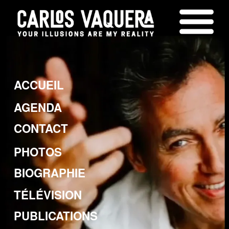
ACCUEIL
AGENDA
CONTACT
PHOTOS
BIOGRAPHIE
TÉLÉVISION
PUBLICATIONS
SPECTACLES
EVÉNEMENT D’ENTREPRISE
NO LIMITS AGENGY